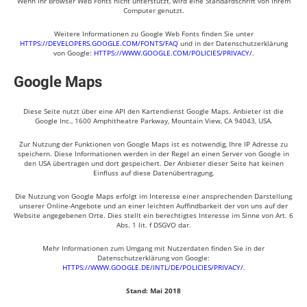
Wenn Ihr Browser Web Fonts nicht unterstützt, wird eine Standardschrift von Ihrem
Computer genutzt.
Weitere Informationen zu Google Web Fonts finden Sie unter
HTTPS://DEVELOPERS.GOOGLE.COM/FONTS/FAQ
und in der Datenschutzerklärung
von Google:
HTTPS://WWW.GOOGLE.COM/POLICIES/PRIVACY/
.
Google Maps
Diese Seite nutzt über eine API den Kartendienst Google Maps. Anbieter ist die
Google Inc., 1600 Amphitheatre Parkway, Mountain View, CA 94043, USA.
Zur Nutzung der Funktionen von Google Maps ist es notwendig, Ihre IP Adresse zu
speichern. Diese Informationen werden in der Regel an einen Server von Google in
den USA übertragen und dort gespeichert. Der Anbieter dieser Seite hat keinen
Einfluss auf diese Datenübertragung.
Die Nutzung von Google Maps erfolgt im Interesse einer ansprechenden Darstellung
unserer Online-Angebote und an einer leichten Auffindbarkeit der von uns auf der
Website angegebenen Orte. Dies stellt ein berechtigtes Interesse im Sinne von Art. 6
Abs. 1 lit. f DSGVO dar.
Mehr Informationen zum Umgang mit Nutzerdaten finden Sie in der
Datenschutzerklärung von Google:
HTTPS://WWW.GOOGLE.DE/INTL/DE/POLICIES/PRIVACY/
.
Stand: Mai 2018