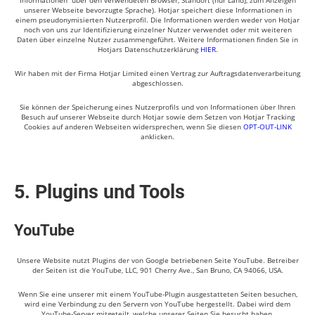
Informationen über den verwendeten Browser, Standort (nur Land), zum Anzeigen
unserer Webseite bevorzugte Sprache). Hotjar speichert diese Informationen in
einem pseudonymisierten Nutzerprofil. Die Informationen werden weder von Hotjar
noch von uns zur Identifizierung einzelner Nutzer verwendet oder mit weiteren
Daten über einzelne Nutzer zusammengeführt. Weitere Informationen finden Sie in
Hotjars Datenschutzerklärung
HIER
.
Wir haben mit der Firma Hotjar Limited einen Vertrag zur Auftragsdatenverarbeitung
abgeschlossen.
Sie können der Speicherung eines Nutzerprofils und von Informationen über Ihren
Besuch auf unserer Webseite durch Hotjar sowie dem Setzen von Hotjar Tracking
Cookies auf anderen Webseiten widersprechen, wenn Sie diesen
OPT-OUT-LINK
anklicken.
5. Plugins und Tools
YouTube
Unsere Website nutzt Plugins der von Google betriebenen Seite YouTube. Betreiber
der Seiten ist die YouTube, LLC, 901 Cherry Ave., San Bruno, CA 94066, USA.
Wenn Sie eine unserer mit einem YouTube-Plugin ausgestatteten Seiten besuchen,
wird eine Verbindung zu den Servern von YouTube hergestellt. Dabei wird dem
YouTube-Server mitgeteilt, welche unserer Seiten Sie besucht haben.