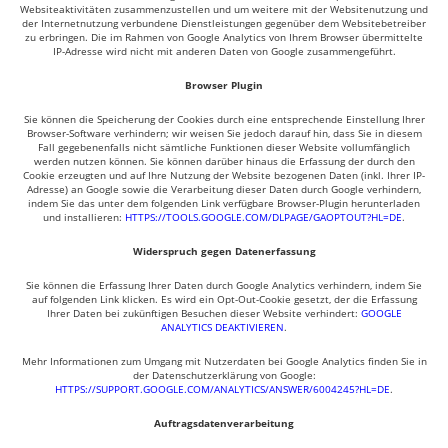
Websiteaktivitäten zusammenzustellen und um weitere mit der Websitenutzung und
der Internetnutzung verbundene Dienstleistungen gegenüber dem Websitebetreiber
zu erbringen. Die im Rahmen von Google Analytics von Ihrem Browser übermittelte
IP-Adresse wird nicht mit anderen Daten von Google zusammengeführt.
Browser Plugin
Sie können die Speicherung der Cookies durch eine entsprechende Einstellung Ihrer
Browser-Software verhindern; wir weisen Sie jedoch darauf hin, dass Sie in diesem
Fall gegebenenfalls nicht sämtliche Funktionen dieser Website vollumfänglich
werden nutzen können. Sie können darüber hinaus die Erfassung der durch den
Cookie erzeugten und auf Ihre Nutzung der Website bezogenen Daten (inkl. Ihrer IP-
Adresse) an Google sowie die Verarbeitung dieser Daten durch Google verhindern,
indem Sie das unter dem folgenden Link verfügbare Browser-Plugin herunterladen
und installieren:
HTTPS://TOOLS.GOOGLE.COM/DLPAGE/GAOPTOUT?HL=DE
.
Widerspruch gegen Datenerfassung
Sie können die Erfassung Ihrer Daten durch Google Analytics verhindern, indem Sie
auf folgenden Link klicken. Es wird ein Opt-Out-Cookie gesetzt, der die Erfassung
Ihrer Daten bei zukünftigen Besuchen dieser Website verhindert:
GOOGLE
ANALYTICS DEAKTIVIEREN
.
Mehr Informationen zum Umgang mit Nutzerdaten bei Google Analytics finden Sie in
der Datenschutzerklärung von Google:
HTTPS://SUPPORT.GOOGLE.COM/ANALYTICS/ANSWER/6004245?HL=DE
.
Auftragsdatenverarbeitung