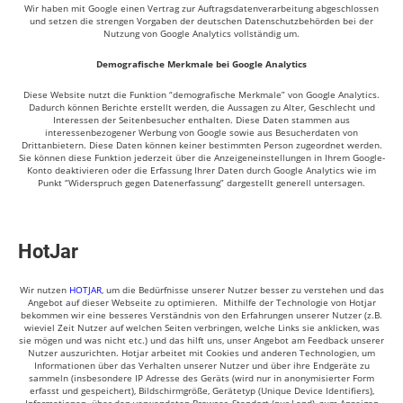
Wir haben mit Google einen Vertrag zur Auftragsdatenverarbeitung abgeschlossen
und setzen die strengen Vorgaben der deutschen Datenschutzbehörden bei der
Nutzung von Google Analytics vollständig um.
Demografische Merkmale bei Google Analytics
Diese Website nutzt die Funktion “demografische Merkmale” von Google Analytics.
Dadurch können Berichte erstellt werden, die Aussagen zu Alter, Geschlecht und
Interessen der Seitenbesucher enthalten. Diese Daten stammen aus
interessenbezogener Werbung von Google sowie aus Besucherdaten von
Drittanbietern. Diese Daten können keiner bestimmten Person zugeordnet werden.
Sie können diese Funktion jederzeit über die Anzeigeneinstellungen in Ihrem Google-
Konto deaktivieren oder die Erfassung Ihrer Daten durch Google Analytics wie im
Punkt “Widerspruch gegen Datenerfassung” dargestellt generell untersagen.
HotJar
Wir nutzen
HOTJAR
, um die Bedürfnisse unserer Nutzer besser zu verstehen und das
Angebot auf dieser Webseite zu optimieren. Mithilfe der Technologie von Hotjar
bekommen wir eine besseres Verständnis von den Erfahrungen unserer Nutzer (z.B.
wieviel Zeit Nutzer auf welchen Seiten verbringen, welche Links sie anklicken, was
sie mögen und was nicht etc.) und das hilft uns, unser Angebot am Feedback unserer
Nutzer auszurichten. Hotjar arbeitet mit Cookies und anderen Technologien, um
Informationen über das Verhalten unserer Nutzer und über ihre Endgeräte zu
sammeln (insbesondere IP Adresse des Geräts (wird nur in anonymisierter Form
erfasst und gespeichert), Bildschirmgröße, Gerätetyp (Unique Device Identifiers),