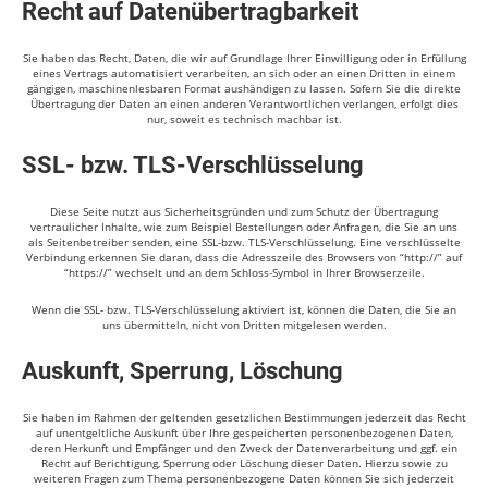
Recht auf Datenübertragbarkeit
Sie haben das Recht, Daten, die wir auf Grundlage Ihrer Einwilligung oder in Erfüllung
eines Vertrags automatisiert verarbeiten, an sich oder an einen Dritten in einem
gängigen, maschinenlesbaren Format aushändigen zu lassen. Sofern Sie die direkte
Übertragung der Daten an einen anderen Verantwortlichen verlangen, erfolgt dies
nur, soweit es technisch machbar ist.
SSL- bzw. TLS-Verschlüsselung
Diese Seite nutzt aus Sicherheitsgründen und zum Schutz der Übertragung
vertraulicher Inhalte, wie zum Beispiel Bestellungen oder Anfragen, die Sie an uns
als Seitenbetreiber senden, eine SSL-bzw. TLS-Verschlüsselung. Eine verschlüsselte
Verbindung erkennen Sie daran, dass die Adresszeile des Browsers von “http://” auf
“https://” wechselt und an dem Schloss-Symbol in Ihrer Browserzeile.
Wenn die SSL- bzw. TLS-Verschlüsselung aktiviert ist, können die Daten, die Sie an
uns übermitteln, nicht von Dritten mitgelesen werden.
Auskunft, Sperrung, Löschung
Sie haben im Rahmen der geltenden gesetzlichen Bestimmungen jederzeit das Recht
auf unentgeltliche Auskunft über Ihre gespeicherten personenbezogenen Daten,
deren Herkunft und Empfänger und den Zweck der Datenverarbeitung und ggf. ein
Recht auf Berichtigung, Sperrung oder Löschung dieser Daten. Hierzu sowie zu
weiteren Fragen zum Thema personenbezogene Daten können Sie sich jederzeit